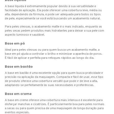
N
A base líquida é extremamente popular devido à sua versatilidade e
BENEFIT COSMETICS
SEPHORA COLLECTION
ACESSÓRIOS
PRODUTOS ASIÁTICOS
facilidade de aplicação. Ela pode oferecer uma cobertura leve, média ou
O
alta, dependendo da fórmula, e pode ser adequada para todos os tipos
HOT ON SOCIAL
de pele, especialmente se você está buscando um acabamento natural.
BENETTON
P
CLEAN NA SEPHORA
KITS DE SKINCARE
CLEAN NA SEPHORA
Para peles oleosas, o acabamento matte é o mais indicado, enquanto as
peles secas pedem produtos mais hidratantes para deixar a sua pele com
PERFUMES ÁRABES
aspecto luminoso e saudável.
Q
BEST BRONZE
REFIL
SKINCARE COREANO
HOT ON SOCIAL
Base em pó
R
Ideal para peles oleosas ou para quem busca um acabamento matte, a
base em pó ajuda a controlar o brilho e minimizar a aparência de poros.
BIODERMA
É fácil de aplicar e perfeita para retoques rápidos ao longo do dia.
HOT ON SOCIAL
SEPHORA COLLECTION
S
Base em bastão
T
A base em bastão é uma excelente opção para quem busca praticidade e
BIOSSANCE
CLEAN NA SEPHORA
precisão na aplicação da maquiagem. Compacta e fácil de usar, esse tipo
de produto oferece uma cobertura versátil que pode ir de leve a alta,
U
adaptando-se perfeitamente às suas necessidades e preferências.
BOCA ROSA
REFIL
Base em creme
V
A base em creme oferece uma cobertura mais intensa e é excelente para
disfarçar manchas e cicatrizes. É particularmente boa para peles normais
W
BRAÉ HAIR CARE
a secas ou para quem precisa de uma maquiagem de longa duração para
SKINCARE PREMIUM
eventos especiais.