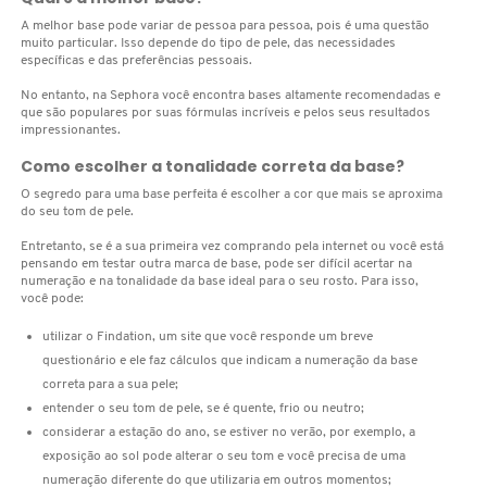
A melhor base pode variar de pessoa para pessoa, pois é uma questão
muito particular. Isso depende do tipo de pele, das necessidades
CAROLINA HERRERA
específicas e das preferências pessoais.
No entanto, na Sephora você encontra bases altamente recomendadas e
que são populares por suas fórmulas incríveis e pelos seus resultados
CARTIER
impressionantes.
Como escolher a tonalidade correta da base?
CAUDALIE
O segredo para uma base perfeita é escolher a cor que mais se aproxima
do seu tom de pele.
Entretanto, se é a sua primeira vez comprando pela internet ou você está
CHLOÉ
pensando em testar outra marca de base, pode ser difícil acertar na
numeração e na tonalidade da base ideal para o seu rosto. Para isso,
você pode:
CLARINS
utilizar o Findation, um site que você responde um breve
questionário e ele faz cálculos que indicam a numeração da base
correta para a sua pele;
CLEAN RESERVE
entender o seu tom de pele, se é quente, frio ou neutro;
considerar a estação do ano, se estiver no verão, por exemplo, a
exposição ao sol pode alterar o seu tom e você precisa de uma
CLINIQUE
numeração diferente do que utilizaria em outros momentos;