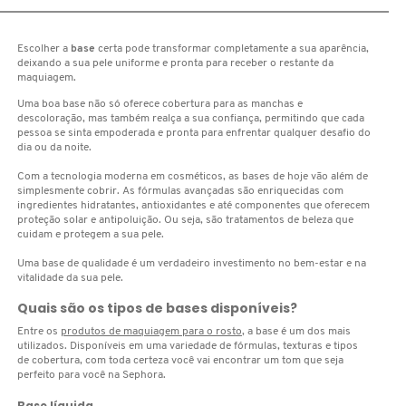
D
AURA BEAUTY
OLHOS
PERFUMES UNISSEX
LIMPADORES
MÁSCARA
PERFUMES
E
Escolher a
base
certa pode transformar completamente a sua aparência,
deixando a sua pele uniforme e pronta para receber o restante da
AUTHENTIC BEAUTY CONCEPT
maquiagem.
SOBRANCELHA
KITS PRESENTEÁVEIS
NECESSIDADE
FINALIZADOR
SKINCARE
F
Uma boa base não só oferece cobertura para as manchas e
descoloração, mas também realça a sua confiança, permitindo que cada
G
pessoa se sinta empoderada e pronta para enfrentar qualquer desafio do
AZZARO
PALETAS
FAMÍLIAS OLFATIVAS
TRATAMENTOS
MODELADOR
dia ou da noite.
H
Com a tecnologia moderna em cosméticos, as bases de hoje vão além de
simplesmente cobrir. As fórmulas avançadas são enriquecidas com
BANDERAS
ACESSÓRIOS
VELAS & FRAGRÂNCIAS DE
ROTINA
TRATAMENTO CAPILAR
ingredientes hidratantes, antioxidantes e até componentes que oferecem
I
AMBIENTE
proteção solar e antipoluição. Ou seja, são tratamentos de beleza que
cuidam e protegem a sua pele.
J
BANILA CO
UNHAS
PROTEÇÃO SOLAR
KITS PARA CABELOS
Uma base de qualidade é um verdadeiro investimento no bem-estar e na
vitalidade da sua pele.
REFIL
K
Quais são os tipos de bases disponíveis?
BAREMINERALS
KITS DE MAQUIAGEM
OLHOS & LÁBIOS
ACESSÓRIOS
Entre os
produtos de maquiagem para o rosto
, a base é um dos mais
L
ALTA PERFUMARIA
utilizados. Disponíveis em uma variedade de fórmulas, texturas e tipos
de cobertura, com toda certeza você vai encontrar um tom que seja
BEAUTY OF JOSEON
M
perfeito para você na Sephora.
MAQUIAGEM COREANA
CORPO E BANHO
REFIL
CLEAN NA SEPHORA
Base líquida