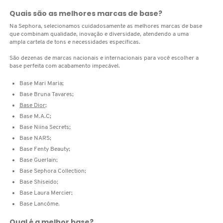
X
Quais são as melhores marcas de base?
BRIOGEO
GUIA DE INGREDIENTES
Na Sephora, selecionamos cuidadosamente as melhores marcas de base
Y
que combinam qualidade, inovação e diversidade, atendendo a uma
ampla cartela de tons e necessidades específicas.
BRUNA TAVARES
Z
HOT ON SOCIAL
São dezenas de marcas nacionais e internacionais para você escolher a
base perfeita com acabamento impecável.
#
BURBERRY
Base Mari Maria;
Base Bruna Tavares;
Base Dior
;
BVLGARI
Base M.A.C;
Base Niina Secrets;
Base NARS;
CACHAREL
Base Fenty Beauty;
Base Guerlain;
Base Sephora Collection;
CALVIN KLEIN
Base Shiseido;
Base Laura Mercier;
Base Lancôme.
CARE NATURAL BEAUTY
Qual é a melhor base?