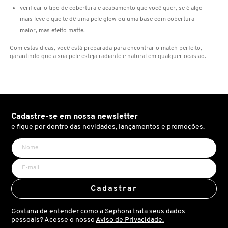
verificar o tipo de cobertura e acabamento que você quer, se é algo
mais leve e que te dê uma pele glow ou uma base com cobertura
COACH
maior, mas efeito matte.
Com estas dicas, você está preparada para encontrar o match perfeito,
garantindo que a sua pele esteja radiante e natural em qualquer ocasião.
COSRX
COSTA BRAZIL
Cadastre-se em nossa newsletter
DIOR
e fique por dentro das novidades, lançamentos e promoções.
DIOR BACKSTAGE
Cadastrar
DOLCE&GABBANA
Gostaria de entender como a Sephora trata seus dados
pessoais? Acesse o nosso
Aviso de Privacidade.
DRUNK ELEPHANT