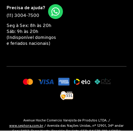
FENTY SKIN
Precisa de ajuda?
(11) 3004-7500
FINO
Seg à Sex: 8h às 20h
Sáb: 9h às 20h
(Indisponível domingos
FRAN BY FRANCINY EHLKE
e feriados nacionais)
GIORGIO ARMANI
GIVENCHY
GLOW RECIPE
GUCCI
Avenue Hoche Comercio Varejista de Produtos LTDA. /
www.sephora.com.br
/ Avenida das Nações Unidas, nº 12901, 34º andar
Conj 3402, Torre Norte, Brooklin Paulista, CEP: 04.578-910 / CNPJ: