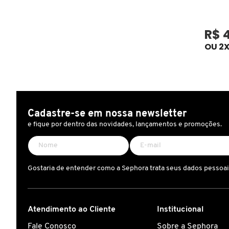
COACH
R$ 
OU 2X
COSRX
COSTA BRAZIL
Cadastre-se em nossa newsletter
e fique por dentro das novidades, lançamentos e promoções.
DIOR
DIOR BACKSTAGE
Gostaria de entender como a Sephora trata seus dados pessoa
DOLCE&GABBANA
Atendimento ao Cliente
Institucional
DRUNK ELEPHANT
Fale Conosco
Sobre a Sephora