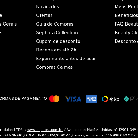
Novidades
Meus Pon
e
Ofertas
Benefício
 Gerais
Guia de Compras
FAQ Beaut
es
Sephora Collection
Beauty Cl
Cupom de desconto
Desconto 
Receba em até 2h!
Experimente antes de usar
Compras Calmas
ORMAS DE PAGAMENTO
Produtos LTDA. /
www.sephora.com.br
/ Avenida das Nações Unidas, nº 12901, 34º 
P: 04.578-910 / CNPJ: 15.048.124/0001-14 / Inscrição Estadual: 146.998.050.112 /