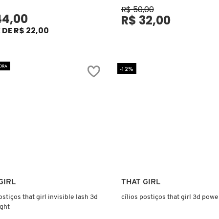
R$ 50,00
44,00
R$ 32,00
 DE R$ 22,00
ORA
-12%
Ver mais
Ver mais
GIRL
THAT GIRL
ostiços that girl invisible lash 3d
cílios postiços that girl 3d power
ight