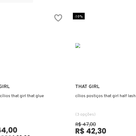
-10%
Ver mais
Ver mais
GIRL
THAT GIRL
cílios that girl that glue
cílios postiços that girl half lash
(3 opções)
R$ 47,00
44,00
R$ 42,30