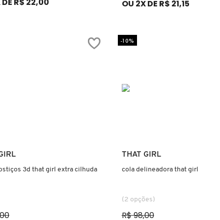
 DE R$ 22,00
OU 2X DE R$ 21,15
-10%
Ver mais
Ver mais
GIRL
THAT GIRL
ostiços 3d that girl extra cilhuda
cola delineadora that girl
(2 opções)
,00
R$ 98,00