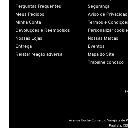
Perguntas Frequentes
Segurança
Meus Pedidos
Aviso de Privacidad
ELIZAVECCA
Minha Conta
Termos e Condições
Devoluções e Reembolsos
Personalizar cooki
EMBRYOLISSE
Nossas Lojas
Nossas Marcas
Entrega
Eventos
ESTÉE LAUDER
Relatar reação adversa
Mapa do Site
Trabalhe conosco
ESTHEDERM
FEITO BRASIL
F
FENTY BEAUTY
Avenue Hoche Comercio Varejista de 
Paulista, CE