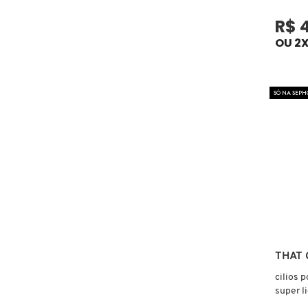
R$ 
CAROLINA HERRERA
OU 2X
CARTIER
SÓ NA SEPH
CAUDALIE
CHLOÉ
CLARINS
CLEAN RESERVE
THAT 
cilios p
super l
CLINIQUE