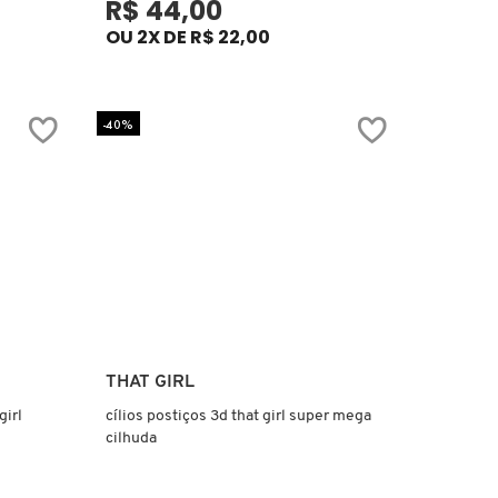
R$ 44,00
OU 2X DE R$ 22,00
-40%
Ver mais
THAT GIRL
girl
cílios postiços 3d that girl super mega
cilhuda