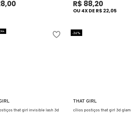
28,00
R$ 88,20
OU 4X DE R$ 22,05
ORA
-36%
Ver mais
Ver mais
GIRL
THAT GIRL
ostiços that girl invisible lash 3d
cílios postiços that girl 3d glam 