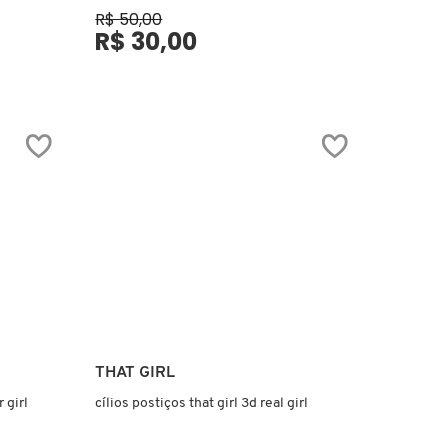
R$ 50,00
R$ 30,00
Ver mais
THAT GIRL
 girl
cílios postiços that girl 3d real girl