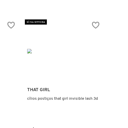
SÓ NA SEPHORA
Ver mais
THAT GIRL
cílios postiços that girl invisible lash 3d