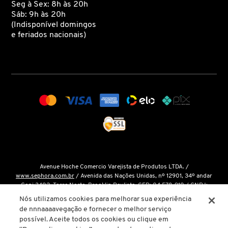
Seg à Sex: 8h às 20h
Sáb: 9h às 20h
(Indisponível domingos
ELIZAVECCA
e feriados nacionais)
EMBRYOLISSE
ESTÉE LAUDER
ESTHEDERM
FEITO BRASIL
Avenue Hoche Comercio Varejista de Produtos LTDA. /
www.sephora.com.br
/ Avenida das Nações Unidas, nº 12901, 34º andar
Conj 3402, Torre Norte, Brooklin Paulista, CEP: 04.578-910 / CNPJ:
15.048.124/0001-14 / Inscrição Estadual: 146.998.050.112 /
Fale Conosco
FENTY BEAUTY
Nós utilizamos cookies para melhorar sua experiência
de nnnaaaavegação e fornecer o melhor serviço
O único site oficial da Sephora Brasil é o
www.sephora.com.br
. Todas as
possível. Aceite todos os cookies ou clique em
nossas promoções podem ser conferidas diretamente em nossas lojas, app