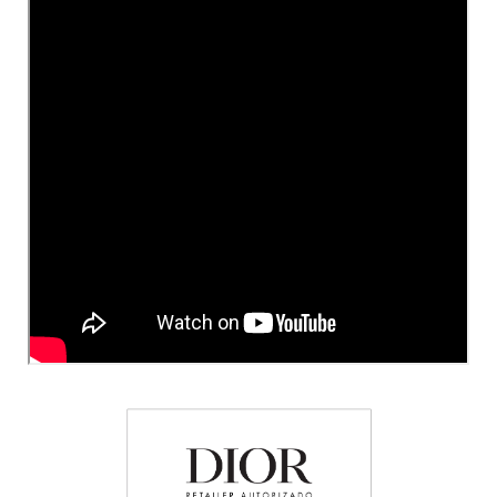
X
BRIOGEO
GUIA DE INGREDIENTES
Y
BRUNA TAVARES
Z
HOT ON SOCIAL
#
BURBERRY
BVLGARI
CACHAREL
CALVIN KLEIN
CARE NATURAL BEAUTY