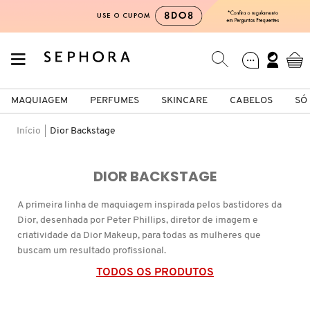
MAQUIAGEM
PERFUMES
SKINCARE
CABELOS
SÓ
Início
Dior Backstage
Só Na Sephora
Maquiagem
Perfumes
Skincare
Cabelos
Marcas
DIOR BACKSTAGE
VER TUDO
VER TUDO
VER TUDO
VER TUDO
VER TUDO
VER TUDO
A primeira linha de maquiagem inspirada pelos bastidores da
Dior, desenhada por Peter Phillips, diretor de imagem e
A
FACE
PERFUMES FEMININOS
TIPO DE PELE
SHAMPOO
CABELOS
ACQUA DI PARMA
criatividade da Dior Makeup, para todas as mulheres que
buscam um resultado profissional.
B
TODOS OS PRODUTOS
LÁBIOS
PERFUMES MASCULINOS
HIDRATANTES
CONDICIONADOR
MAQUIAGEM
ANASTASIA BEVERLY HILLS
C