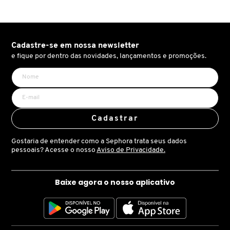
KEUNE
Cadastre-se em nossa newsletter
KORRES
e fique por dentro das novidades, lançamentos e promoções.
KYLIE COSMETICS
L'ORÉAL PROFESSIONNEL
Cadastrar
Gostaria de entender como a Sephora trata seus dados
LACES
pessoais? Acesse o nosso
Aviso de Privacidade.
Baixe agora o nosso aplicativo
LACOSTE
LA MER