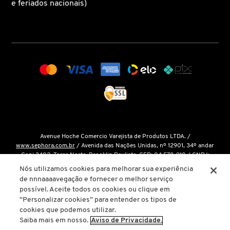
e feriados nacionais)
MARC JACOBS
MARI MARIA
MARINA SMITH
MATRIX PROFESSIONAL
Avenue Hoche Comercio Varejista de Produtos LTDA. /
www.sephora.com.br
/ Avenida das Nações Unidas, nº 12901, 34º andar
Conj 3402, Torre Norte, Brooklin Paulista, CEP: 04.578-910 / CNPJ:
MICHAEL KORS
15.048.124/0001-14 / Inscrição Estadual: 146.998.050.112 /
Fale Conosco
Nós utilizamos cookies para melhorar sua experiência
de nnnaaaavegação e fornecer o melhor serviço
O único site oficial da Sephora Brasil é o
www.sephora.com.br
. Todas as
possível. Aceite todos os cookies ou clique em
MISE EN SCÈNE
nossas promoções podem ser conferidas diretamente em nossas lojas, app
“Personalizar cookies” para entender os tipos de
ou em nosso site oficial. Não preencha ou forneça dados pessoais para
cookies que podemos utilizar.
links ou páginas não oficiais.
Saiba mais em nosso.
Aviso de Privacidade.
MIU MIU