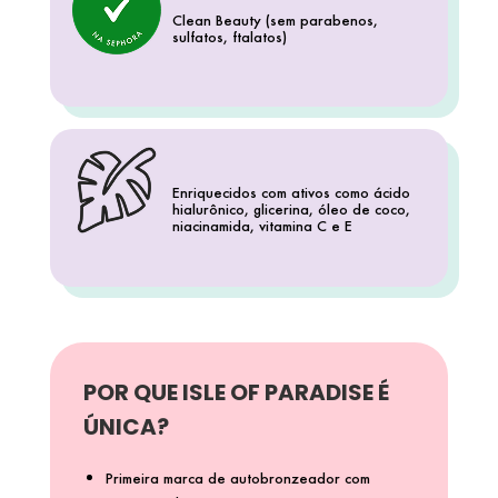
FENTY SKIN
Clean Beauty (sem parabenos,
sulfatos, ftalatos)
FINO
FRAN BY FRANCINY EHLKE
Enriquecidos com ativos como ácido
hialurônico, glicerina, óleo de coco,
GIORGIO ARMANI
niacinamida, vitamina C e E
GIVENCHY
GLOW RECIPE
POR QUE ISLE OF PARADISE É
ÚNICA?
GUCCI
Primeira marca de autobronzeador com