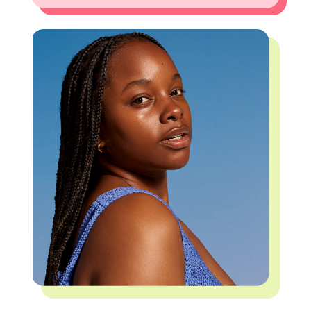
JIMMY CHOO
JO MALONE LONDON
JOOP!
JULIETTE HAS A GUN
KAYALI
KENZO
KÉRASTASE