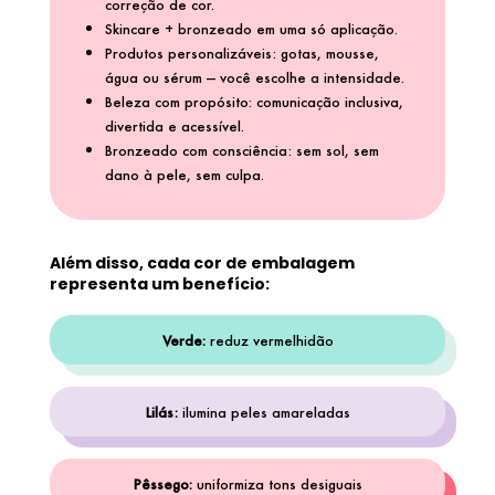
correção de cor.
GUERLAIN
Skincare + bronzeado em uma só aplicação.
Produtos personalizáveis: gotas, mousse,
água ou sérum — você escolhe a intensidade.
HERMÈS
Beleza com propósito: comunicação inclusiva,
divertida e acessível.
Bronzeado com consciência: sem sol, sem
HUDA BEAUTY
dano à pele, sem culpa.
HUGO BOSS
Além disso, cada cor de embalagem
representa um benefício:
ISLE OF PARADISE
Verde:
reduz vermelhidão
ISSEY MIYAKE
Lilás:
ilumina peles amareladas
JEAN PAUL GAULTIER
Pêssego:
uniformiza tons desiguais