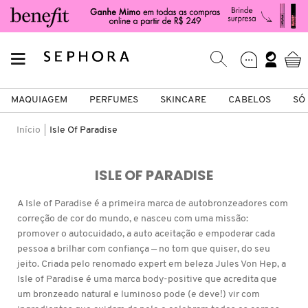
MAQUIAGEM
PERFUMES
SKINCARE
CABELOS
SÓ
Início
Isle Of Paradise
Só Na Sephora
Maquiagem
Perfumes
Skincare
Cabelos
Marcas
ISLE OF PARADISE
VER TUDO
VER TUDO
VER TUDO
VER TUDO
VER TUDO
VER TUDO
A Isle of Paradise é a primeira marca de autobronzeadores com
correção de cor do mundo, e nasceu com uma missão:
A
FACE
PERFUMES FEMININOS
TIPO DE PELE
SHAMPOO
CABELOS
ACQUA DI PARMA
promover o autocuidado, a auto aceitação e empoderar cada
pessoa a brilhar com confiança — no tom que quiser, do seu
B
jeito. Criada pelo renomado expert em beleza Jules Von Hep, a
LÁBIOS
PERFUMES MASCULINOS
HIDRATANTES
CONDICIONADOR
MAQUIAGEM
ANASTASIA BEVERLY HILLS
Isle of Paradise é uma marca body-positive que acredita que
C
um bronzeado natural e luminoso pode (e deve!) vir com