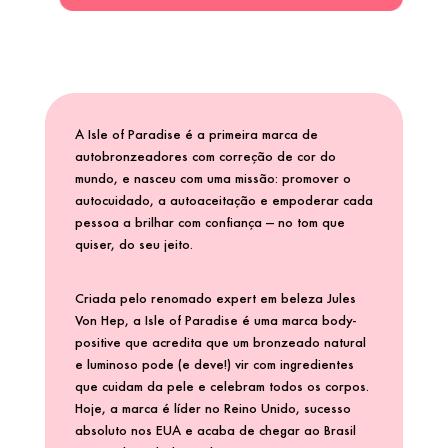
X
BRIOGEO
GUIA DE INGREDIENTES
Y
BRUNA TAVARES
Z
HOT ON SOCIAL
A Isle of Paradise é a primeira marca de
#
autobronzeadores com correção de cor do
BURBERRY
mundo, e nasceu com uma missão: promover o
autocuidado, a autoaceitação e empoderar cada
pessoa a brilhar com confiança — no tom que
BVLGARI
quiser, do seu jeito.
Criada pelo renomado expert em beleza Jules
CACHAREL
Von Hep, a Isle of Paradise é uma marca body-
positive que acredita que um bronzeado natural
e luminoso pode (e deve!) vir com ingredientes
CALVIN KLEIN
que cuidam da pele e celebram todos os corpos.
Hoje, a marca é líder no Reino Unido, sucesso
CARE NATURAL BEAUTY
absoluto nos EUA e acaba de chegar ao Brasil