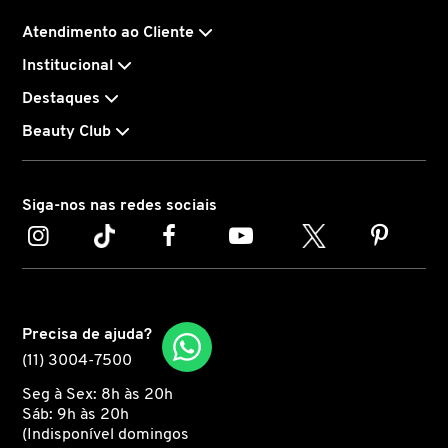
Atendimento ao Cliente
LANCÔME
Institucional
Destaques
LANEIGE
Beauty Club
LA PRAIRIE
Siga-nos nas redes sociais
LAURA MERCIER
LOEWE
Precisa de ajuda?
(11) 3004-7500
MAB - MARCO ANTONIO DE BIAGGI
Seg à Sex: 8h às 20h
Sáb: 9h às 20h
MAC
(Indisponível domingos